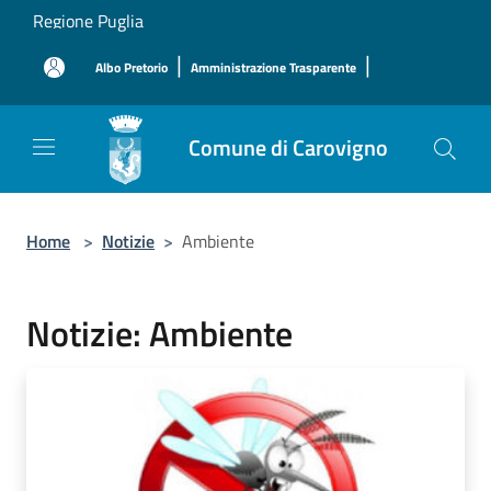
Salta al contenuto principale
Regione Puglia
|
|
Albo Pretorio
Amministrazione Trasparente
Comune di Carovigno
Home
>
Notizie
>
Ambiente
Notizie: Ambiente