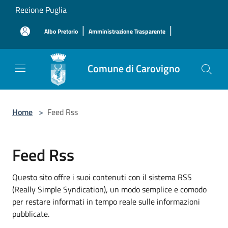
Salta al contenuto principale
Regione Puglia
|
|
Albo Pretorio
Amministrazione Trasparente
Comune di Carovigno
Home
>
Feed Rss
Feed Rss
Questo sito offre i suoi contenuti con il sistema RSS
(Really Simple Syndication), un modo semplice e comodo
per restare informati in tempo reale sulle informazioni
pubblicate.